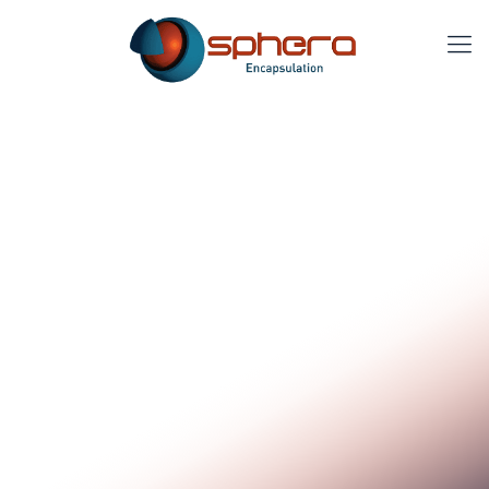
M
i
c
r
o
t
e
c
h
n
o
l
o
g
i
e
s
,
m
a
c
r
o
r
e
s
u
l
t
s
La prima azienda italiana specializzata
in micro e nano-incapsulazione.
+30
100%
+7
sostanze
collaborazioni
tecnologie
organiche