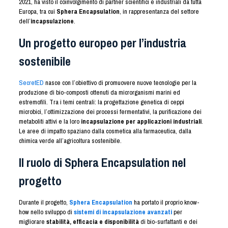
2021, ha visto il coinvolgimento di partner scientifici e industriali da tutta
Europa, tra cui
Sphera Encapsulation
, in rappresentanza del settore
dell’
incapsulazione
.
Un progetto europeo per l’industria
sostenibile
SecretED
nasce con l’obiettivo di promuovere nuove tecnologie per la
produzione di bio-composti ottenuti da microrganismi marini ed
estremofili. Tra i temi centrali: la progettazione genetica di ceppi
microbici, l’ottimizzazione dei processi fermentativi, la purificazione dei
metaboliti attivi e la loro
incapsulazione per applicazioni industriali
.
Le aree di impatto spaziano dalla cosmetica alla farmaceutica, dalla
chimica verde all’agricoltura sostenibile.
Il ruolo di Sphera Encapsulation nel
progetto
Durante il progetto,
Sphera Encapsulation
ha portato il proprio know-
how nello sviluppo di
sistemi di incapsulazione avanzati
per
migliorare
stabilità, efficacia e disponibilità
di bio-surfattanti e dei