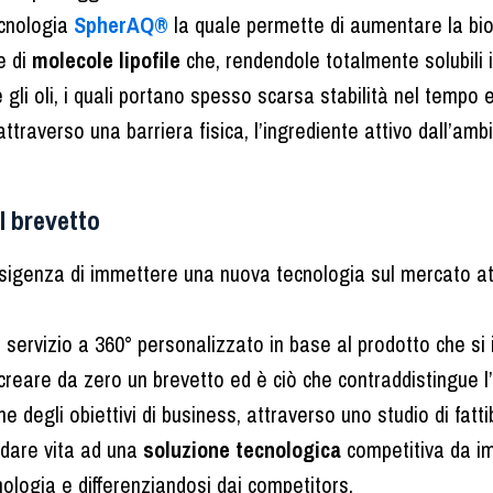
ecnologia
SpherAQ®
la quale permette di aumentare la biodi
e di
molecole lipofile
che, rendendole totalmente solubili 
 gli oli, i quali portano spesso scarsa stabilità nel tempo e
attraverso una barriera fisica, l’ingrediente attivo dall’a
al brevetto
’esigenza di immettere una nuova tecnologia sul mercato at
un servizio a 360° personalizzato in base al prodotto che si
i creare da zero un brevetto ed è ciò che contraddistingue l
ne degli obiettivi di business, attraverso uno studio di fatti
r dare vita ad una
soluzione tecnologica
competitiva da im
ecnologia e differenziandosi dai competitors.