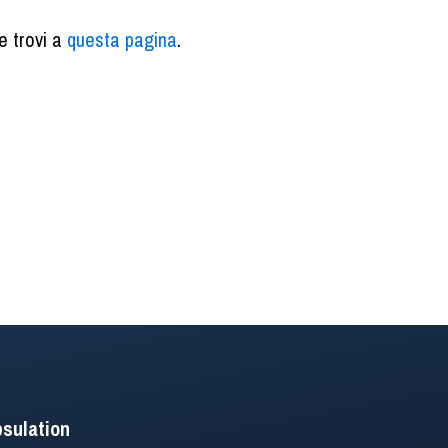
e trovi a
questa pagina
.
sulation