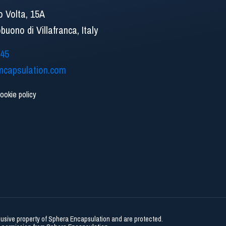
o Volta, 15A
uono di Villafranca, Italy
545
ncapsulation.com
ookie policy
clusive property of Sphera Encapsulation and are protected.