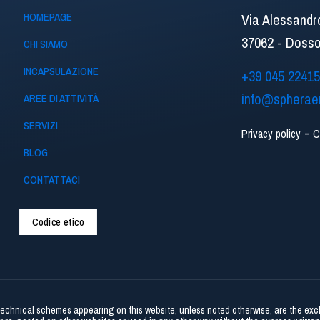
HOMEPAGE
Via Alessandr
37062 - Dossob
CHI SIAMO
INCAPSULAZIONE
+39 045 2241
info@spherae
AREE DI ATTIVITÀ
SERVIZI
-
Privacy policy
C
BLOG
CONTATTACI
Codice etico
 technical schemes appearing on this website, unless noted otherwise, are the ex