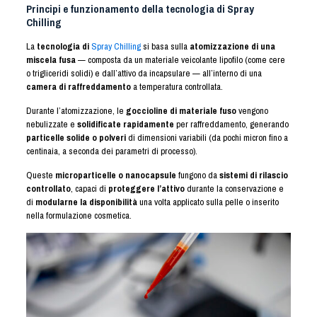
Principi e funzionamento della tecnologia di Spray
Chilling
La
tecnologia di
Spray Chilling
si basa sulla
atomizzazione di una
miscela fusa
— composta da un materiale veicolante lipofilo (come cere
o trigliceridi solidi) e dall’attivo da incapsulare — all’interno di una
camera di raffreddamento
a temperatura controllata.
Durante l’atomizzazione, le
goccioline di materiale fuso
vengono
nebulizzate e
solidificate rapidamente
per raffreddamento, generando
particelle solide o polveri
di dimensioni variabili (da pochi micron fino a
centinaia, a seconda dei parametri di processo).
Queste
microparticelle o nanocapsule
fungono da
sistemi di rilascio
controllato
, capaci di
proteggere l’attivo
durante la conservazione e
di
modularne la disponibilità
una volta applicato sulla pelle o inserito
nella formulazione cosmetica.