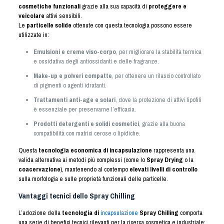
cosmetiche funzionali
grazie alla sua capacità di
proteggere e
veicolare
attivi sensibili.
Le
particelle solide
ottenute con questa tecnologia possono essere
utilizzate in:
Emulsioni e creme viso-corpo
, per migliorare la stabilità termica
e ossidativa degli antiossidanti e delle fragranze.
Make-up e polveri compatte
, per ottenere un rilascio controllato
di pigmenti o agenti idratanti.
Trattamenti anti-age e solari
, dove la protezione di attivi lipofili
è essenziale per preservarne l’efficacia.
Prodotti detergenti e solidi cosmetici
, grazie alla buona
compatibilità con matrici cerose o lipidiche.
Questa
tecnologia economica di incapsulazione
rappresenta una
valida alternativa ai metodi più complessi (come lo
Spray Drying
o la
coacervazione
), mantenendo al contempo
elevati livelli di controllo
sulla morfologia e sulle proprietà funzionali delle particelle.
Vantaggi tecnici dello Spray Chilling
L’adozione della
tecnologia di
incapsulazione
Spray Chilling
comporta
una serie di benefici tecnici rilevanti per la ricerca cosmetica e industriale: