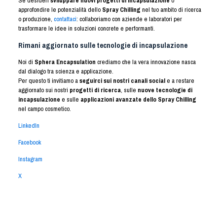
Se desideri
sviluppare nuovi progetti di incapsulazione
o
approfondire le potenzialità dello
Spray Chilling
nel tuo ambito di ricerca
o produzione,
contattaci
: collaboriamo con aziende e laboratori per
trasformare le idee in soluzioni concrete e performanti.
Rimani aggiornato sulle tecnologie di incapsulazione
Noi di
Sphera Encapsulation
crediamo che la vera innovazione nasca
dal dialogo tra scienza e applicazione.
Per questo ti invitiamo a
seguirci sui nostri canali social
e a restare
aggiornato sui nostri
progetti di ricerca
, sulle
nuove tecnologie di
incapsulazione
e sulle
applicazioni avanzate dello Spray Chilling
nel campo cosmetico.
LinkedIn
Facebook
Instagram
X