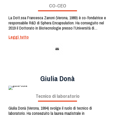
CO-CEO
La Dott.ssa Francesca Zanoni (Verona, 1989) è co-fondatrice e
responsabile R&D di Sphera Encapsulation. Ha conseguito nel
2019 il Dottorato in Biotecnologie presso l’Università di
Verona, proseguendo lo studio delle innumerevoli applicazioni
Leggi tutto
delle nano-tecnologie nel campo delle scienze alimentari,
cosmetiche e farmaceutiche. Ha lavorato conseguendo
notevoli risultati come la brevettazione internazionale di due
tecniche per la nano-incapsulazione di molecole lipofile e
biologicamente attive e la pubblicazione di diversi articoli.
Giulia Donà
Tecnico di laboratorio
Giulia Donà (Verona, 1994) svolge il ruolo di tecnico di
laboratorio. Ha conseguito la laurea magistrale in