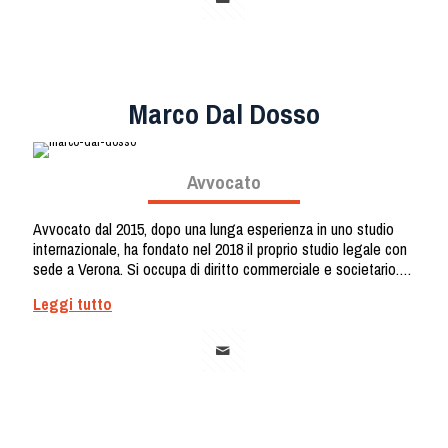
avuto la possibilità di apprendere diverse metodologie
sperimentali occupandosi della sintesi e caratterizzazione di
nanoparticelle con proprietà antiossidanti.
Marco Dal Dosso
Avvocato
Avvocato dal 2015, dopo una lunga esperienza in uno studio
internazionale, ha fondato nel 2018 il proprio studio legale con
sede a Verona. Si occupa di diritto commerciale e societario.
Assiste le imprese clienti, in operazioni straordinarie di
Leggi tutto
acquisizione, nella negoziazione e sottoscrizione di accordi
commerciali, in attività di corporate governance (costituzione
di società/patti parasociali/opzioni su capitale). Ricopre il ruolo
di Sindaco in organi di controllo di società ed è nominato dal
Tribunale come Curatore in procedure fallimentari e Custode in
procedure di esecuzione immobiliare.