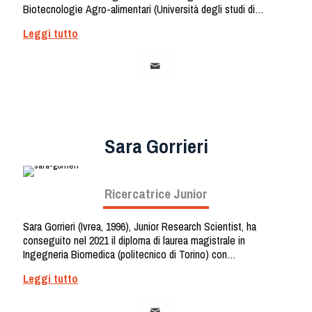
Biotecnologie Agro-alimentari (Università degli studi di
Verona) svolgendo inizialmente uno stage presso Sphera
Leggi tutto
Encapsulation, diventando poi membro fondamentale del team
di R&D. All’interno dell’azienda si dedica alla realizzazione di
progetti riguardanti il campo della micro e nano-incapsulazione
fornendo supporto tecnico al responsabile R&D.
Sara Gorrieri
Ricercatrice Junior
Sara Gorrieri (Ivrea, 1996), Junior Research Scientist, ha
conseguito nel 2021 il diploma di laurea magistrale in
Ingegneria Biomedica (politecnico di Torino) con
specializzazione in bio-nanotecnologie. Durante gli studi ha
Leggi tutto
acquisito conoscenze legate alla progettazione ed alla
caratterizzazione di strutture e sistemi su scala nanometrica.
Durante un internship presso l’Istituto Italiano di Tecnologia ha