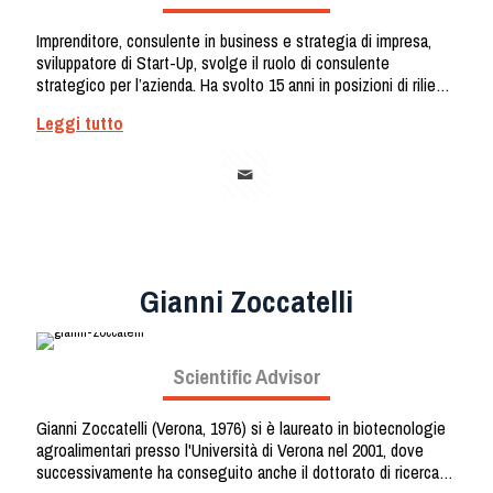
Imprenditore, consulente in business e strategia di impresa,
sviluppatore di Start-Up, svolge il ruolo di consulente
strategico per l’azienda. Ha svolto 15 anni in posizioni di rilievo
in aziende internazionali di Hi-tech, accumulando esperienza
Leggi tutto
nella gestione di mercati internazionali. A questi sono seguiti
15 anni focalizzati sullo sviluppo strategico del business di
diverse Start-Up, che lo hanno portato negli ultimi 5 anni a
specializzarsi in programmi di innovazione e imprenditorialità.
Laureato magistrale in sistemi informatici (Technion, Israele)
con un MBA in strategie e marketing internazionale (Università
di Tel Aviv, Israele).
Gianni Zoccatelli
Scientific Advisor
Gianni Zoccatelli (Verona, 1976) si è laureato in biotecnologie
agroalimentari presso l'Università di Verona nel 2001, dove
successivamente ha conseguito anche il dottorato di ricerca