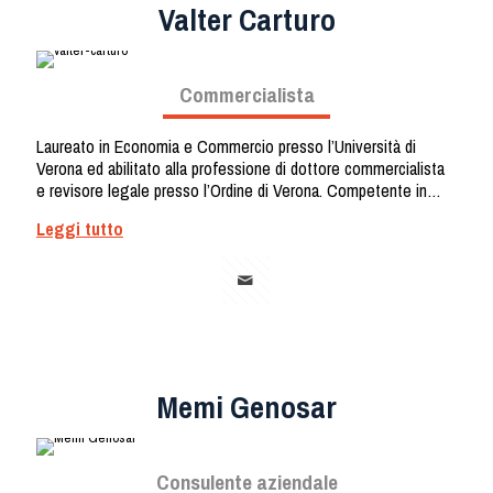
Valter Carturo
Commercialista
Laureato in Economia e Commercio presso l’Università di
Verona ed abilitato alla professione di dottore commercialista
e revisore legale presso l’Ordine di Verona. Competente in
materia aziendale, fiscale (nazionale ed internazionale) e
Leggi tutto
societaria grazie alle relazioni con Paesi UE e extra-UE.
Innovation Manager nei settori Life of Science, GreenTech,
Meccatronica ed IT. Business Angels di diverse Start-up.
Presidente e socio fondatore di “Business Angels Verona” e
Membro del Club “Trentino degli Investitori”.
Memi Genosar
Consulente aziendale