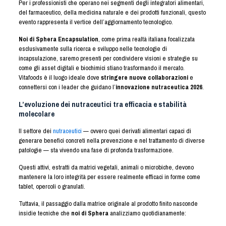
Per i professionisti che operano nei segmenti degli integratori alimentari,
del farmaceutico, della medicina naturale e dei prodotti funzionali, questo
evento rappresenta il vertice dell’aggiornamento tecnologico.
Noi di Sphera Encapsulation
, come prima realtà italiana focalizzata
esclusivamente sulla ricerca e sviluppo nelle tecnologie di
incapsulazione, saremo presenti per condividere visioni e strategie su
come gli asset digitali e biochimici stiano trasformando il mercato.
Vitafoods è il luogo ideale dove
stringere nuove collaborazioni
e
connettersi con i leader che guidano l’
innovazione nutraceutica 2026
.
L’evoluzione dei nutraceutici tra efficacia e stabilità
molecolare
Il settore dei
nutraceutici
— ovvero quei derivati alimentari capaci di
generare benefici concreti nella prevenzione e nel trattamento di diverse
patologie — sta vivendo una fase di profonda trasformazione.
Questi attivi, estratti da matrici vegetali, animali o microbiche, devono
mantenere la loro integrità per essere realmente efficaci in forme come
tablet, opercoli o granulati.
Tuttavia, il passaggio dalla matrice originale al prodotto finito nasconde
insidie tecniche che
noi di Sphera
analizziamo quotidianamente: